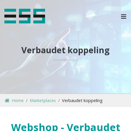
OPLOSSINGEN
MARKETPLACES & DATAFEEDS
Verbaudet koppeling
WEBSHOPTYPES
CONTACT
LOG IN
Home
Marketplaces
Verbaudet koppeling
Webshop - Verbaudet