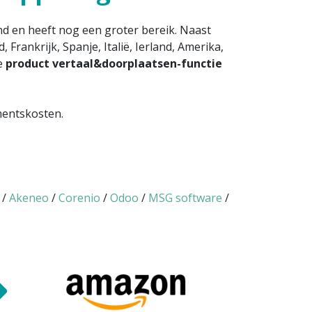
nd en heeft nog een groter bereik. Naast
Frankrijk, Spanje, Italië, Ierland, Amerika,
we
product vertaal&doorplaatsen-functie
mentskosten.
/
Akeneo
/
Corenio
/
Odoo
/
MSG software
/