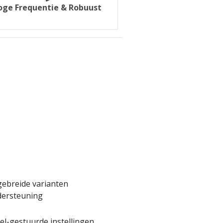
oge Frequentie & Robuust
gebreide varianten
ersteuning
el-gestuurde instellingen