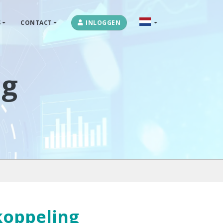
S
CONTACT
INLOGGEN
OPLOSSINGEN
MARKETPLACES & DATAFEEDS
ng
WEBSHOPTYPES
CONTACT
LOG IN
koppeling