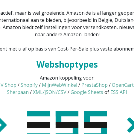
 actief, maar is wel groeiende. Amazon.de is al langer geope
nationaal aan te bieden, bijvoorbeeld in België, Duitsland, 
. Amazon biedt zelf instellingen voor verzendkosten, nieu
naar andere Amazon-landen!
ent met u af op basis van Cost-Per-Sale plus vaste abonne
Webshoptypes
Amazon koppeling voor:
V Shop
/
Shopify
/
MijnWebWinkel
/
PrestaShop
/
OpenCart
Sherpaan
/
XML/jSON/CSV
/
Google Sheets
of
ESS API