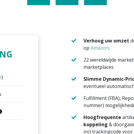
Verhoog uw omzet
d
op
Amazon
.
ING
22 wereldwijde market
marketplaces
e
)
Slimme Dynamic-Pric
eventueel automatisc
n
Fulfillment (FBA), Rep
nummer) mogelijkhed
Hoogfrequente
artik
koppeling
& doorgav
incl trackingcode voor