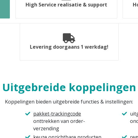
High Service realisatie & support
H
Levering doorgaans 1 werkdag!
Uitgebreide koppelingen
Koppelingen bieden uitgebreide functies & instellingen:
pakket-trackingcode
uit
onttrekken van order-
ond
verzending
keuze onzichtbare producten
reg