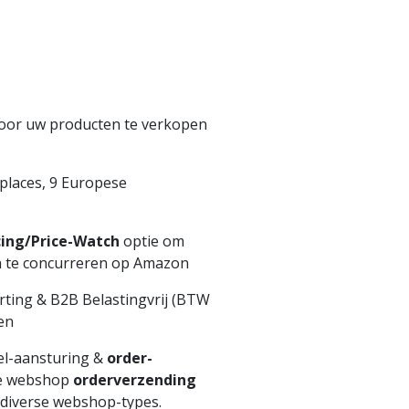
oor uw producten te verkopen
places, 9 Europese
ing/Price-Watch
optie om
h te concurreren op Amazon
orting & B2B Belastingvrij (BTW
en
el-aansturing &
order-
e webshop
orderverzending
 diverse webshop-types.