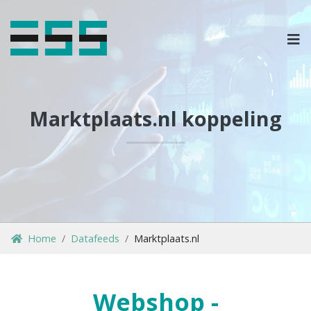
OPLOSSINGEN
MARKETPLACES & DATAFEEDS
Marktplaats.nl koppeling
WEBSHOPTYPES
CONTACT
LOG IN
Home
Datafeeds
Marktplaats.nl
Webshop -