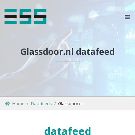
OPLOSSINGEN
MARKETPLACES & DATAFEEDS
Glassdoor.nl datafeed
WEBSHOPTYPES
CONTACT
LOG IN
Home
Datafeeds
Glassdoor.nl
datafeed