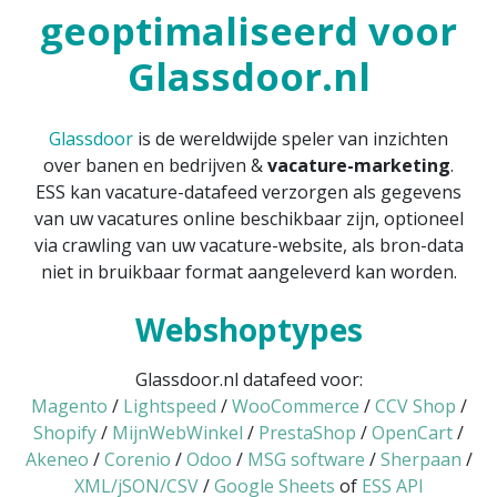
geoptimaliseerd voor
Glassdoor.nl
Glassdoor
is de wereldwijde speler van inzichten
over banen en bedrijven &
vacature-marketing
.
ESS kan vacature-datafeed verzorgen als gegevens
van uw vacatures online beschikbaar zijn, optioneel
via crawling van uw vacature-website, als bron-data
niet in bruikbaar format aangeleverd kan worden.
Webshoptypes
Glassdoor.nl datafeed voor:
Magento
/
Lightspeed
/
WooCommerce
/
CCV Shop
/
Shopify
/
MijnWebWinkel
/
PrestaShop
/
OpenCart
/
Akeneo
/
Corenio
/
Odoo
/
MSG software
/
Sherpaan
/
XML/jSON/CSV
/
Google Sheets
of
ESS API