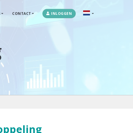
S
CONTACT
INLOGGEN
OPLOSSINGEN
MARKETPLACES & DATAFEEDS
g
WEBSHOPTYPES
CONTACT
LOG IN
oppeling