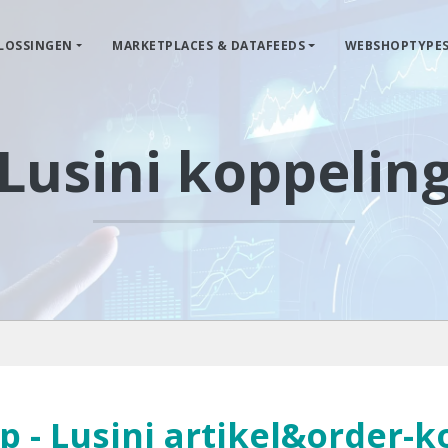
LOSSINGEN
MARKETPLACES & DATAFEEDS
WEBSHOPTYPE
Lusini koppelin
 - Lusini artikel&order-k