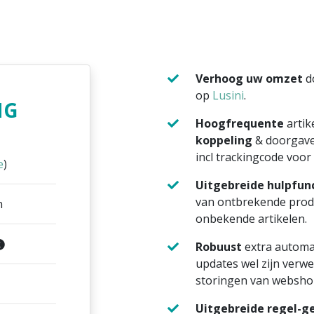
Verhoog uw omzet
d
op
Lusini
.
NG
Hoogfrequente
artik
koppeling
& doorgav
incl trackingcode voor
e
)
Uitgebreide hulpfun
van ontbrekende produc
n
onbekende artikelen.
Robuust
extra automat
updates wel zijn verwe
storingen van webshop
Uitgebreide regel-ge