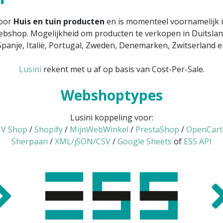
voor
Huis en tuin producten
en is momenteel voornamelijk 
ebshop. Mogelijkheid om producten te verkopen in Duitsland,
panje, Italië, Portugal, Zweden, Denemarken, Zwitserland
Lusini
rekent met u af op basis van Cost-Per-Sale.
Webshoptypes
Lusini koppeling voor:
V Shop
/
Shopify
/
MijnWebWinkel
/
PrestaShop
/
OpenCart
Sherpaan
/
XML/jSON/CSV
/
Google Sheets
of
ESS API