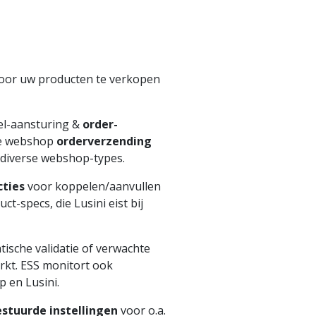
oor uw producten te verkopen
el-aansturing &
order-
e webshop
orderverzending
 diverse webshop-types.
cties
voor koppelen/aanvullen
t-specs, die Lusini eist bij
ische validatie of verwachte
rkt. ESS monitort ook
 en Lusini.
stuurde instellingen
voor o.a.