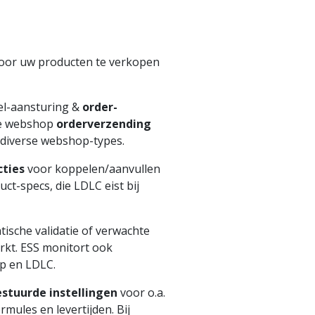
oor uw producten te verkopen
el-aansturing &
order-
e webshop
orderverzending
 diverse webshop-types.
cties
voor koppelen/aanvullen
t-specs, die LDLC eist bij
ische validatie of verwachte
rkt. ESS monitort ook
p en LDLC.
stuurde instellingen
voor o.a.
formules en levertijden. Bij