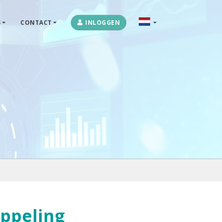
S
CONTACT
INLOGGEN
OPLOSSINGEN
MARKETPLACES & DATAFEEDS
WEBSHOPTYPES
CONTACT
LOG IN
ppeling