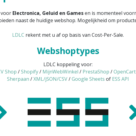
e voor
Electronica, Geluid en Games
en is momenteel voorn
bieden naast de huidige webshop. Mogelijkheid om producten
LDLC
rekent met u af op basis van Cost-Per-Sale.
Webshoptypes
LDLC koppeling voor:
V Shop
/
Shopify
/
MijnWebWinkel
/
PrestaShop
/
OpenCart
Sherpaan
/
XML/jSON/CSV
/
Google Sheets
of
ESS API