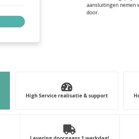
aansluitingen nemen w
door.
High Service realisatie & support
H
Levering doorgaans 1 werkdag!