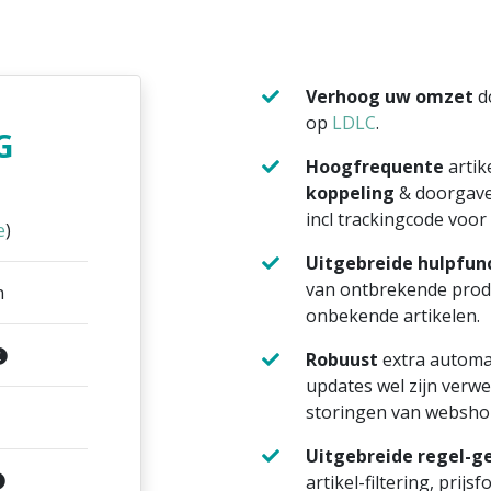
Verhoog uw omzet
d
op
LDLC
.
G
Hoogfrequente
artik
koppeling
& doorgav
incl trackingcode voor
e
)
Uitgebreide hulpfun
van ontbrekende produc
n
onbekende artikelen.
Robuust
extra automat
updates wel zijn verwe
storingen van websho
Uitgebreide regel-ge
artikel-filtering, prijs