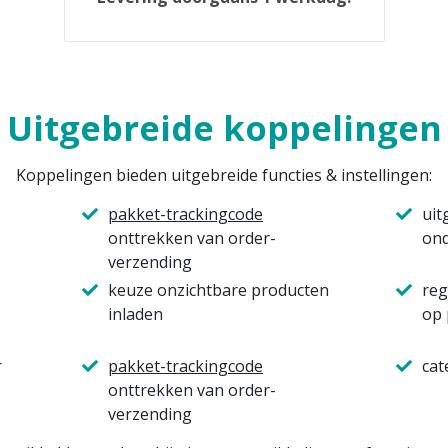
Uitgebreide koppelingen
Koppelingen bieden uitgebreide functies & instellingen:
pakket-trackingcode
uit
onttrekken van order-
ond
verzending
keuze onzichtbare producten
reg
inladen
op 
r
pakket-trackingcode
cat
onttrekken van order-
verzending