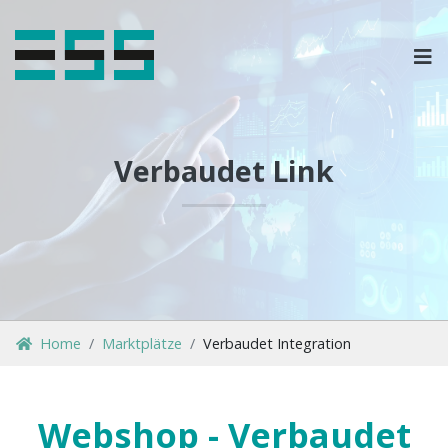
OPLOSSINGEN
MARKETPLACES & DATAFEEDS
Verbaudet Link
WEBSHOPTYPES
CONTACT
LOG IN
Home
Marktplätze
Verbaudet Integration
Webshop - Verbaudet