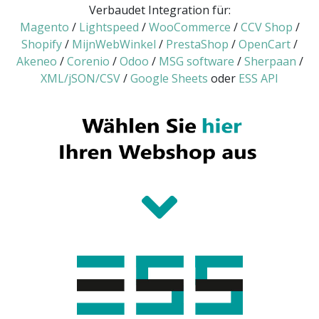
Verbaudet Integration für:
Magento
/
Lightspeed
/
WooCommerce
/
CCV Shop
/
Shopify
/
MijnWebWinkel
/
PrestaShop
/
OpenCart
/
Akeneo
/
Corenio
/
Odoo
/
MSG software
/
Sherpaan
/
XML/jSON/CSV
/
Google Sheets
oder
ESS API