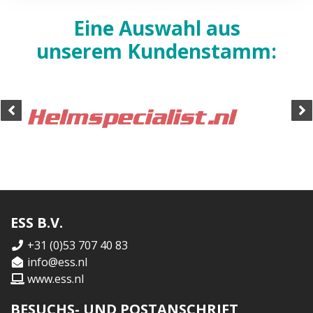
Eine Auswahl aus
unserem Kundenstamm:
ESS B.V.
+31 (0)53 707 40 83
info@ess.nl
www.ess.nl
BESUCHS- UND POSTANSCHRIFT