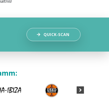
ältnis!
QUICK-SCAN
tamm: