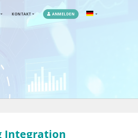
KONTAKT
ANMELDEN
OPLOSSINGEN
MARKETPLACES & DATAFEEDS
WEBSHOPTYPES
CONTACT
LOG IN
 Integration