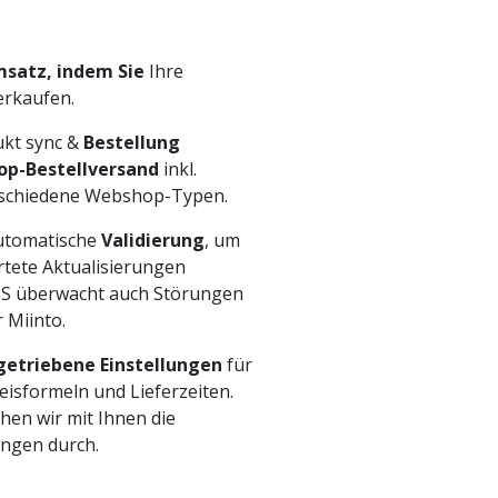
msatz, indem Sie
Ihre
rkaufen.
kt sync &
Bestellung
p-Bestellversand
inkl.
rschiedene Webshop-Typen.
automatische
Validierung
, um
rtete Aktualisierungen
ESS überwacht auch Störungen
 Miinto.
etriebene Einstellungen
für
Preisformeln und Lieferzeiten.
hen wir mit Ihnen die
ngen durch.