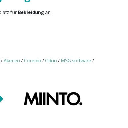
latz für
Bekleidung
an.
/
Akeneo
/
Corenio
/
Odoo
/
MSG software
/