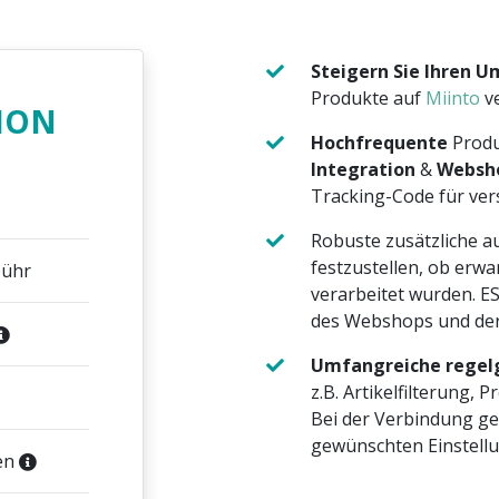
Steigern Sie Ihren U
Produkte auf
Miinto
ve
ION
Hochfrequente
Produ
Integration
&
Websho
Tracking-Code für ve
Robuste zusätzliche 
festzustellen, ob erwa
bühr
verarbeitet wurden. 
des Webshops und der
Umfangreiche regelg
z.B. Artikelfilterung, 
Bei der Verbindung ge
gewünschten Einstellu
en