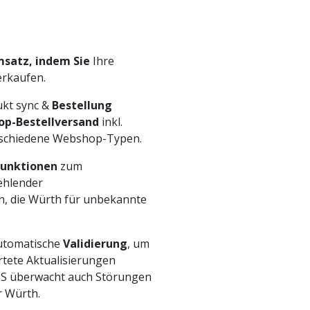
msatz, indem Sie
Ihre
rkaufen.
kt sync &
Bestellung
p-Bestellversand
inkl.
rschiedene Webshop-Typen.
funktionen
zum
ehlender
n, die Würth für unbekannte
automatische
Validierung
, um
rtete Aktualisierungen
ESS überwacht auch Störungen
 Würth.