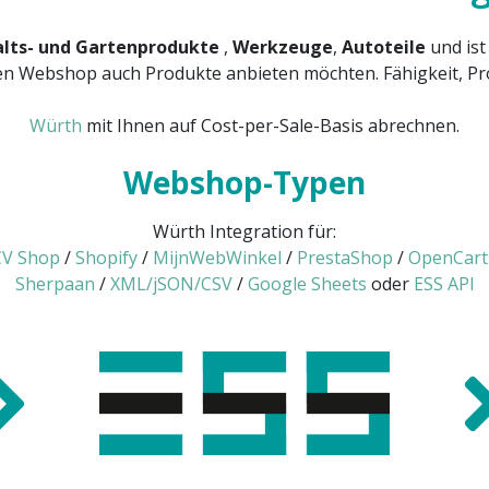
lts- und Gartenprodukte
,
Werkzeuge
,
Autoteile
und ist
en Webshop auch Produkte anbieten möchten. Fähigkeit, Pro
Würth
mit Ihnen auf Cost-per-Sale-Basis abrechnen.
Webshop-Typen
Würth Integration für:
V Shop
/
Shopify
/
MijnWebWinkel
/
PrestaShop
/
OpenCart
Sherpaan
/
XML/jSON/CSV
/
Google Sheets
oder
ESS API