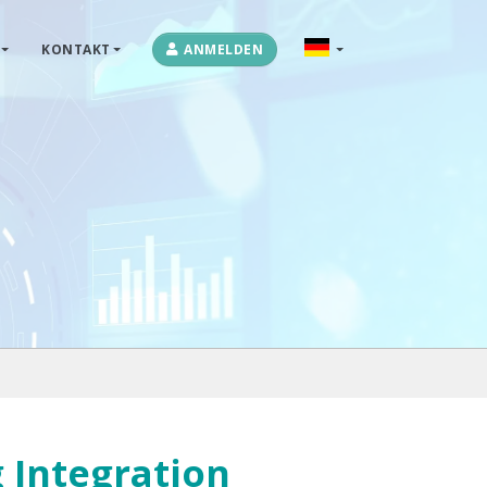
KONTAKT
ANMELDEN
OPLOSSINGEN
MARKETPLACES & DATAFEEDS
WEBSHOPTYPES
CONTACT
LOG IN
 Integration