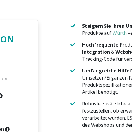
Steigern Sie Ihren U
Produkte auf
Würth
ve
ION
Hochfrequente
Produ
Integration
&
Websho
Tracking-Code für ve
Umfangreiche Hilfe
Umsetzen/Ergänzen f
bühr
Produktspezifikatione
Artikel benötigt.
Robuste zusätzliche 
festzustellen, ob erwa
verarbeitet wurden. 
des Webshops und der
en