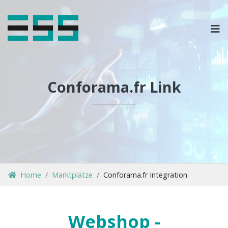
OPLOSSINGEN
MARKETPLACES & DATAFEEDS
Conforama.fr Link
WEBSHOPTYPES
CONTACT
LOG IN
Home
Marktplätze
Conforama.fr Integration
Webshop -