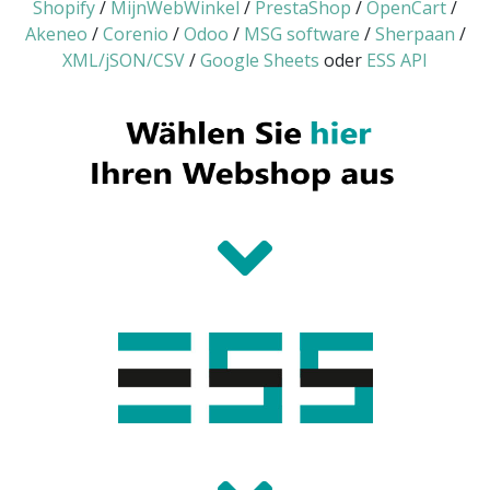
Shopify
/
MijnWebWinkel
/
PrestaShop
/
OpenCart
/
Akeneo
/
Corenio
/
Odoo
/
MSG software
/
Sherpaan
/
XML/jSON/CSV
/
Google Sheets
oder
ESS API