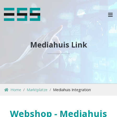
OPLOSSINGEN
MARKETPLACES & DATAFEEDS
Mediahuis Link
WEBSHOPTYPES
CONTACT
LOG IN
Home
Marktplätze
Mediahuis Integration
Webshop - Mediahuis