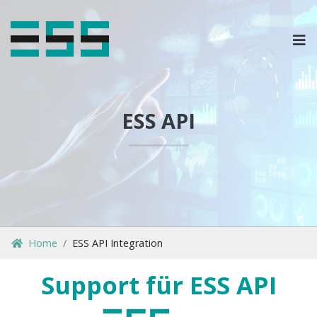
OPLOSSINGEN
MARKETPLACES & DATAFEEDS
ESS API
WEBSHOPTYPES
CONTACT
LOG IN
Home
ESS API Integration
Support für ESS API