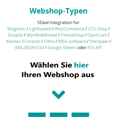
Webshop-Typen
SDeal Integration für:
Magento
/
Lightspeed
/
WooCommerce
/
CCV Shop
/
Shopify
/
MijnWebWinkel
/
PrestaShop
/
OpenCart
/
Akeneo
/
Corenio
/
Odoo
/
MSG software
/
Sherpaan
/
XML/jSON/CSV
/
Google Sheets
oder
ESS API