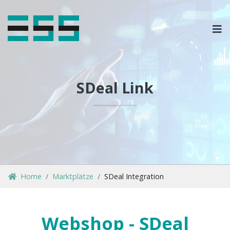
OPLOSSINGEN
MARKETPLACES & DATAFEEDS
SDeal Link
WEBSHOPTYPES
CONTACT
LOG IN
Home
Marktplätze
SDeal Integration
Webshop - SDeal