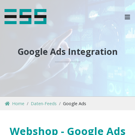
OPLOSSINGEN
MARKETPLACES & DATAFEEDS
Google Ads Integration
WEBSHOPTYPES
CONTACT
LOG IN
Home
Daten-Feeds
Google Ads
Webshop - Google Ads