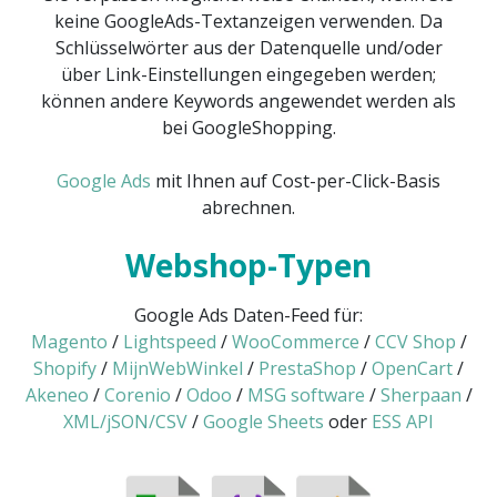
keine GoogleAds-Textanzeigen verwenden. Da
Schlüsselwörter aus der Datenquelle und/oder
über Link-Einstellungen eingegeben werden;
können andere Keywords angewendet werden als
bei GoogleShopping.
Google Ads
mit Ihnen auf Cost-per-Click-Basis
abrechnen.
Webshop-Typen
Google Ads Daten-Feed für:
Magento
/
Lightspeed
/
WooCommerce
/
CCV Shop
/
Shopify
/
MijnWebWinkel
/
PrestaShop
/
OpenCart
/
Akeneo
/
Corenio
/
Odoo
/
MSG software
/
Sherpaan
/
XML/jSON/CSV
/
Google Sheets
oder
ESS API